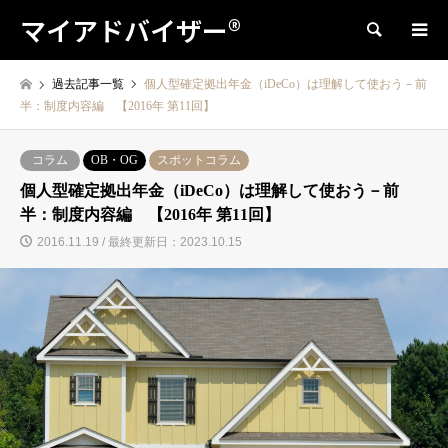
マイアドバイザー®
検索
過去記事一覧
個人型確定拠出年金（iDeCo）は理解して使おう－前
半：制度内容編 【2016年 第11回】
コラム
OB・OG
スポットコラム
個人型確定拠出年金（iDeCo）は理解して使おう－前
半：制度内容編 【2016年 第11回】
2016.11.19 / 最終更新日：2023.10.15