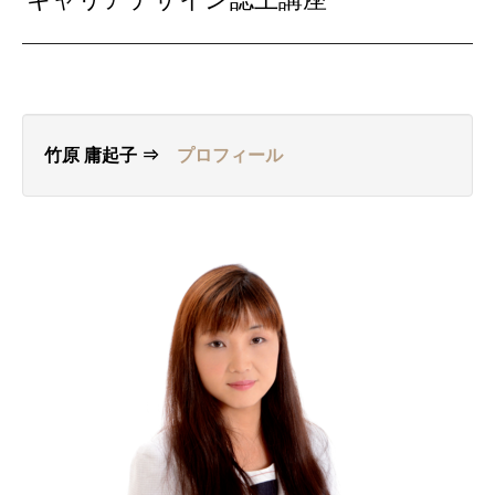
竹原 庸起子 ⇒
プロフィール