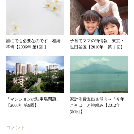
誰にでも必要なのです！相続
子育てママの街情報 東京・
準備【2006年 第1回 】
世田谷区【2010年 第 1 回】
「マンションの駐車場問題」
家計消費支出＆傾向～「今年
【2008年 第9回】
こそは」と神頼み【2012年
第1回】
コメント