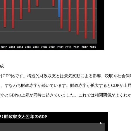
作成
支の対GDP比です。構造的財政収支とは景気変動による影響、税収や社会保
、すなわち財政赤字が続いています。財政赤字が拡大するとGDPが上
小とGDPの上昇が同時に起きていました。これでは相関関係がよくわ