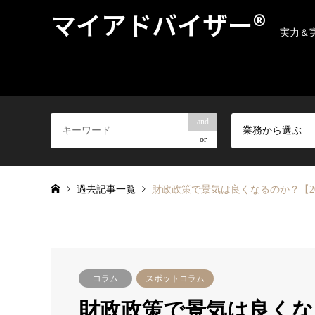
マイアドバイザー®
実力＆
and
業務から選ぶ
or
過去記事一覧
財政政策で景気は良くなるのか？【201
コラム
スポットコラム
財政政策で景気は良くなる