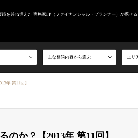
実績を兼ね備えた 実務家FP（ファイナンシャル・プランナー）が探せる
主な相談内容から選ぶ
エリ
3年 第11回】
のか？【2013年 第11回】