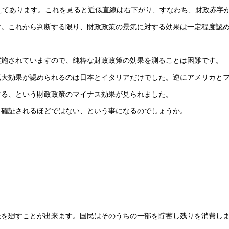
えてあります。これを見ると近似直線は右下がり、すなわち、財政赤字
す。これから判断する限り、財政政策の景気に対する効果は一定程度認
実施されていますので、純粋な財政政策の効果を測ることは困難です。
拡大効果が認められるのは日本とイタリアだけでした。逆にアメリカと
する、という財政政策のマイナス効果が見られました。
も確証されるほどではない、という事になるのでしょうか。
。
金を廻すことが出来ます。国民はそのうちの一部を貯蓄し残りを消費し