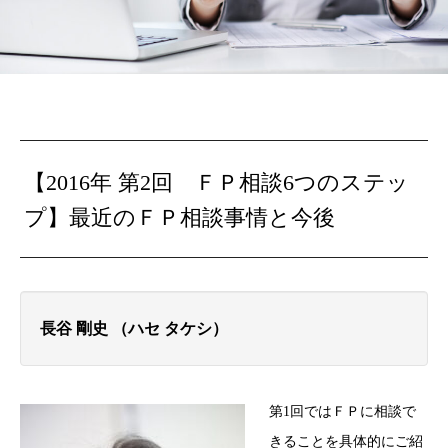
【2016年 第2回 ＦＰ相談6つのステッ
プ】最近のＦＰ相談事情と今後
長谷 剛史 （ハセ タケシ）
第1回ではＦＰに相談で
きることを具体的にご紹