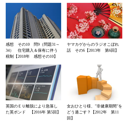
感想 その10 問9（問題31～
ヤマカゲからのラジオこぼれ
34） 住宅購入＆保有に伴う
話 その6【2013年 第6回】
税制【2018年 感想その10】
英国のＥＵ離脱により急落し
女おひとり様、”非健康期間”を
た英ポンド 【2016年 第5回】
どう過ごす？【2012年 第11
回】