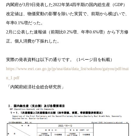
内閣府が3月9日発表した2022年第4四半期の国内総生産（GDP）
改定値は、物価変動の影響を除いた実質で、前期から横ばいで、
年率0.1%増だった。
2月に公表した速報値（前期比0.2%増、年率0.6%増）から下方修
正。個人消費が下振れした。
実際の発表資料は以下の通りです。（1ページ目を転載）
https://www.esri.cao.go.jp/jp/sna/data/data_list/sokuhou/gaiyou/pdf/mai
n_1.pdf
「内閣府経済社会総合研究所」