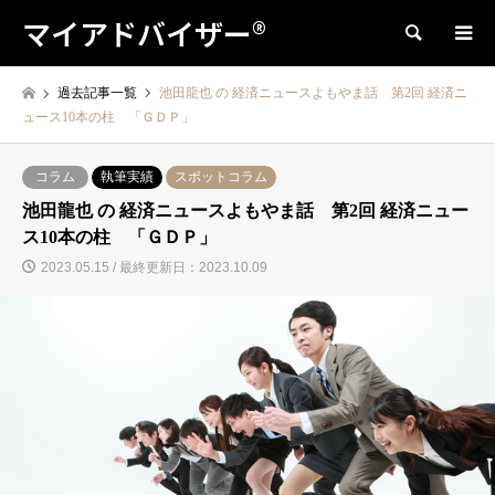
マイアドバイザー®
検索
過去記事一覧
池田龍也 の 経済ニュースよもやま話 第2回 経済ニ
ュース10本の柱 「ＧＤＰ」
コラム
執筆実績
スポットコラム
池田龍也 の 経済ニュースよもやま話 第2回 経済ニュー
ス10本の柱 「ＧＤＰ」
2023.05.15 / 最終更新日：2023.10.09