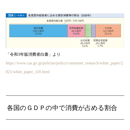
「令和3年版消費者白書」より
https://www.caa.go.jp/policies/policy/consumer_research/white_paper/2
021/white_paper_118.html
各国のＧＤＰの中で消費が占める割合