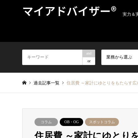
マイアドバイザー®
実力＆
and
業務から選ぶ
or
過去記事一覧
住居費 ～家計にゆとりをもたらす広い
コラム
OB・OG
スポットコラム
住居費 ～家計にゆとりを