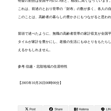
明金の割合は全国平均の2.3倍と、格段に高くなっています
これは、前述のとおり世帯の「財布」の数が多く、各人の
このことは、高齢者の暮らしの豊かさにもつながると思わ
冒頭で述べたように、無職の高齢者世帯の家計収支が全国平
タイルが家計を豊かにし、老後の生活にもゆとりをもたら
えるかもしれません。
参考:信越・北陸地域の住居特性
【2005年10月26日00時00分】
Post
Share
Hatena
LI