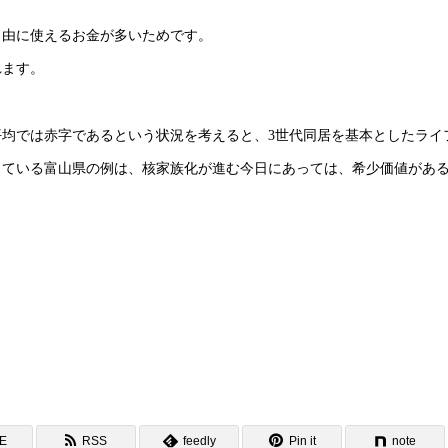
。
自由に使えるお金が多いためです。
れます。
均では赤字であるという状況を考えると、3世代同居を基本としたライ
している富山県の例は、核家族化が進む今日にあっては、希少価値があ
NE
RSS
feedly
Pin it
note