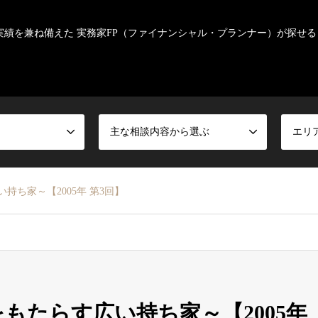
実績を兼ね備えた 実務家FP（ファイナンシャル・プランナー）が探せる
主な相談内容から選ぶ
エリ
持ち家～【2005年 第3回】
もたらす広い持ち家～【2005年