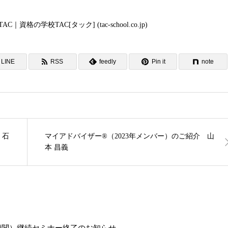
校TAC[タック] (tac-school.co.jp)
LINE
RSS
feedly
Pin it
note
 石
マイアドバイザー®（2023年メンバー）のご紹介 山
本 昌義