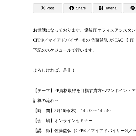
Post
Share
Hatena
お世話になっております。優益FPオフィスアシスタン
CFP®︎／マイアドバイザー®︎の 佐藤益弘 が TAC 【 
下記のスケジュールで行います。
よろしければ、是非！
【テーマ】FP資格取得を目指す貴方へワンポイントア
計算の流れ～
【時 間】3月16日(木) 14：00～14：40
【会 場】オンラインセミナー
【講 師】佐藤益弘（CFP®／マイアドバイザー®／ラ