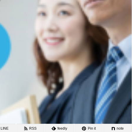
LINE
RSS
feedly
Pin it
note