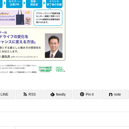
LINE
RSS
feedly
Pin it
note