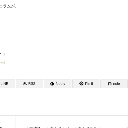
のコラムが、
～」
tml
LINE
RSS
feedly
Pin it
note
・