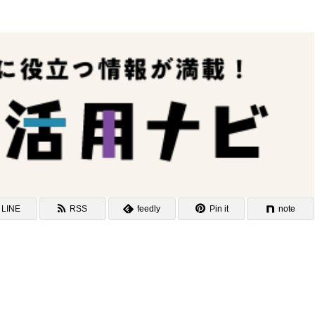
LINE
RSS
feedly
Pin it
note