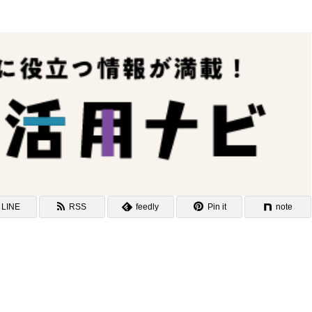
LINE
RSS
feedly
Pin it
note