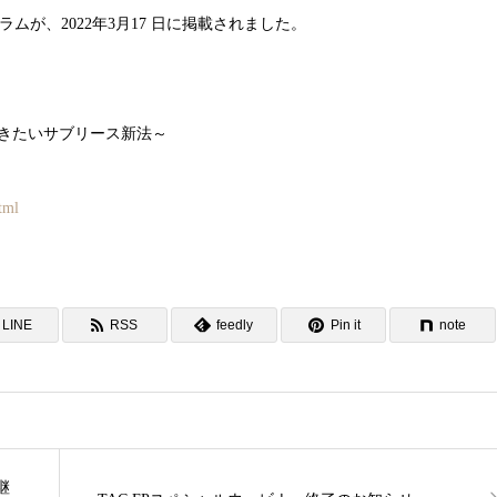
ムが、2022年3月17 日に掲載されました。
きたいサブリース新法～
tml
LINE
RSS
feedly
Pin it
note
継