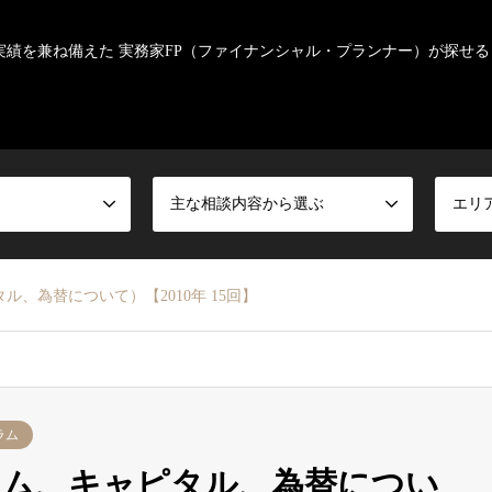
実績を兼ね備えた 実務家FP（ファイナンシャル・プランナー）が探せる
主な相談内容から選ぶ
エリ
、為替について）【2010年 15回】
ラム
カム、キャピタル、為替につい