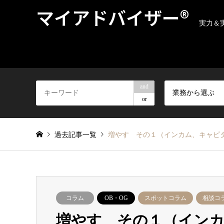
マイアドバイザー®
実力＆
and
業務から選ぶ
or
過去記事一覧
増やす その１（インカム、キャピタル
コラム
OB・OG
スポットコラム
相談コ
増やす その１（イン