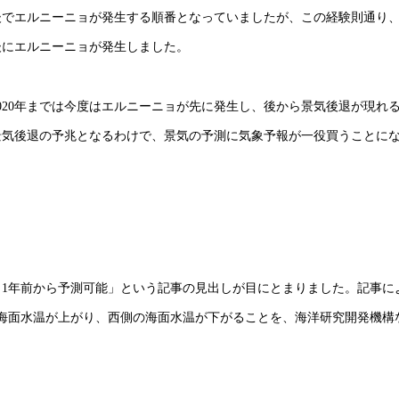
れた後でエルニーニョが発生する順番となっていましたが、この経験則通り
後にエルニーニョが発生しました。
2020年までは今度はエルニーニョが先に発生し、後から景気後退が現れ
景気後退の予兆となるわけで、景気の予測に気象予報が一役買うことに
1年前から予測可能」という記事の見出しが目にとまりました。記事に
海面水温が上がり、西側の海面水温が下がることを、海洋研究開発機構