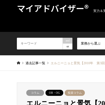
マイアドバイザー®
実力＆
and
業務から選ぶ
or
過去記事一覧
エルニーニョと景気【2010年 第3
コラム
OB・OG
投資コラム
エルニーニョと景気【20