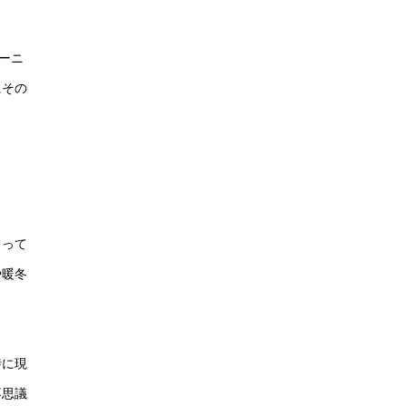
ーニ
にその
まって
や暖冬
時に現
不思議