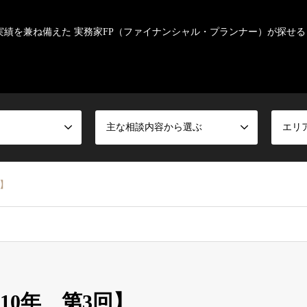
実績を兼ね備えた 実務家FP（ファイナンシャル・プランナー）が探せる
主な相談内容から選ぶ
エリ
回】
10年 第3回】