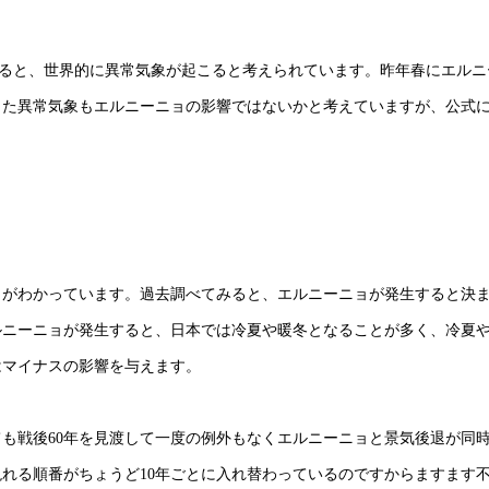
すると、世界的に異常気象が起こると考えられています。昨年春にエルニ
した異常気象もエルニーニョの影響ではないかと考えていますが、公式
とがわかっています。過去調べてみると、エルニーニョが発生すると決
ルニーニョが発生すると、日本では冷夏や暖冬となることが多く、冷夏
はマイナスの影響を与えます。
も戦後60年を見渡して一度の例外もなくエルニーニョと景気後退が同
れる順番がちょうど10年ごとに入れ替わっているのですからますます