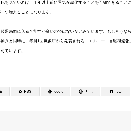
変化を見ていれば、１年以上前に景気が悪化することを予知できること
が一つ増えることになります。
ん後退局面に入る可能性が高いのではないかとみています。もしそうな
動きと同時に、毎月1回気象庁から発表される「エルニーニョ監視速報
考えています。
NE
RSS
feedly
Pin it
note