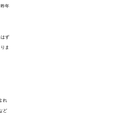
、昨年
るはず
なりま
よれ
など