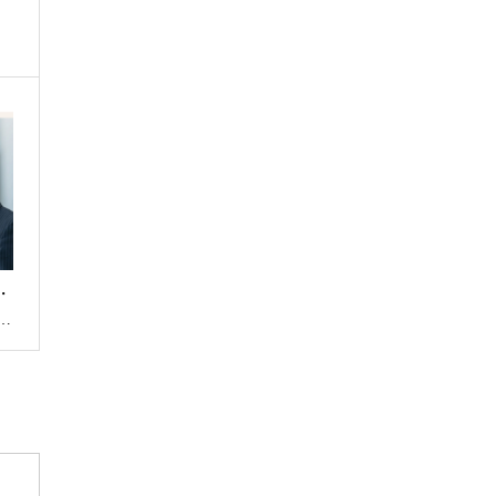
リ
…
・
…