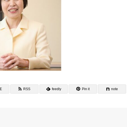
NE
RSS
feedly
Pin it
note