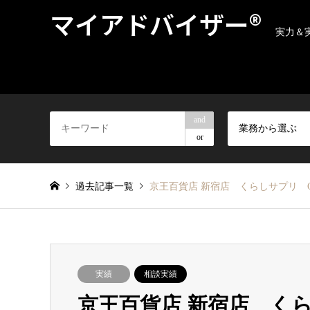
マイアドバイザー®
実力＆
and
業務から選ぶ
or
過去記事一覧
京王百貨店 新宿店 くらしサプリ CF
実績
相談実績
京王百貨店 新宿店 くら