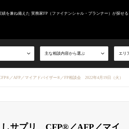
実績を兼ね備えた 実務家FP（ファイナンシャル・プランナー）が探せる
主な相談内容から選ぶ
エリ
P®／AFP／マイアドバイザー®／FP相談会 2022年4月19日（火）
しサプリ CFP®／AFP／マイ