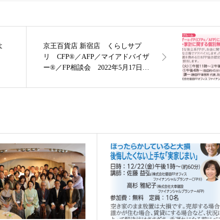
よ
京王百貨店 新宿店 くらしサプ
リ CFP®／AFP／マイアドバイザ
ー®／FP相談会 2022年5月17日
（火）