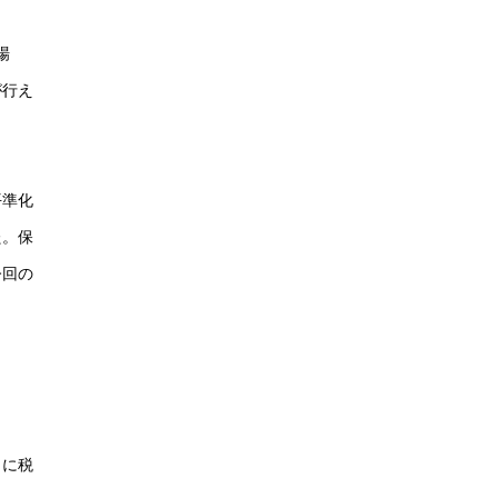
場
が行え
。
平準化
た。保
今回の
うに税