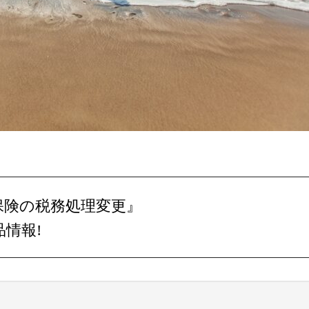
ん保険の税務処理変更』
品情報!