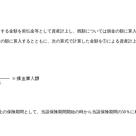
当する金額を前払金等として資産計上し、残額については損金の額に算
金の額に算入するとともに、次の算式で計算した金額を①による資産計
算上の保険期間として、当該保険期間開始の時から当該保険期間の50％に