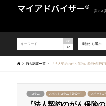
マイアドバイザー®
実力＆
and
業務から選ぶ
or
過去記事一覧
『法人契約のがん保険の税務処理変更』
コラム
スポットコラム【2012年】
スポットコラ
『法人契約のがん保険の税