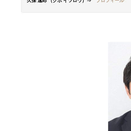
久保 逸郎 （クボ イツロウ）⇒
プロフィール