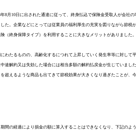
3年8月10日に出された通達に従って、終身払込で保険金受取人が会社の
ました。企業などにとっては従業員の福利厚生の充実を図りながら節税
保険（終身保障タイプ）を利用することに大きなメリットがありました
期にわたるものの、高齢化するにつれて上昇していく発生率等に対して
に中途解約又は失効した場合には相当多額の解約払戻金が生じていまし
％を超えるような商品も出てきて節税効果が大きくなり過ぎたことが、
る期間の経過により損金の額に算入することはできなくなり、下記のよ