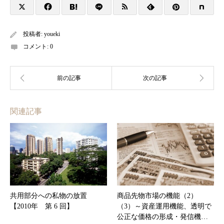
投稿者:
youeki
コメント:
0
関連記事
共用部分への私物の放置
商品先物市場の機能（2）
【2010年 第 6 回】
（3）～資産運用機能、透明で
公正な価格の形成・発信機…