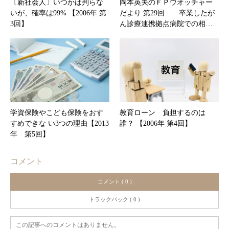
〔新社会人〕いつかは判らな
岡本英夫のＦＰウオッチャー
いが、確率は99% 【2006年 第
だより 第29回 卒業したが
3回】
ん診療連携拠点病院での相…
学資保険やこども保険をおす
教育ローン 負担するのは
すめできな い3つの理由【2013
誰？ 【2006年 第4回】
年 第5回】
コメント
コメント ( 0 )
トラックバック ( 0 )
この記事へのコメントはありません。