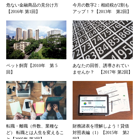
危ない金融商品の見分け方
今月の数字2：相続税が2割も
【2016年 第1回】
アップ！？【2013年 第2回】
ペット飼育【2010年 第 5
あなたの回答、誘導されてい
回】
ませんか？ 【2017年 第2回】
転職・離職（件数、業種な
財務諸表を理解しよう！貸借
ど） 転職とは人生を変えるこ
対照表編（1）【2015年 第2