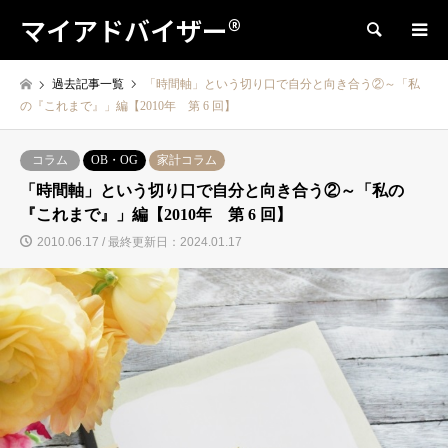
マイアドバイザー®
検索
過去記事一覧
「時間軸」という切り口で自分と向き合う②～「私
の『これまで』」編【2010年 第 6 回】
コラム
OB・OG
家計コラム
「時間軸」という切り口で自分と向き合う②～「私の
『これまで』」編【2010年 第 6 回】
2010.06.17 / 最終更新日：2024.01.17