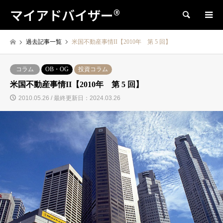
マイアドバイザー®
検索
過去記事一覧
米国不動産事情II【2010年 第 5 回】
コラム
OB・OG
投資コラム
米国不動産事情II【2010年 第 5 回】
2010.05.26 / 最終更新日：2024.03.26