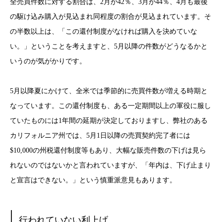
全売買件数に対する割合は、2月が42％、3月が44％、4月も最後
の駆け込み購入が見込まれ同程度の割合が見込まれています。そ
の半数以上は、「この還付制度がなければ購入を決めていな
い。」ということを考えますと、5月以降の件数がどうなるかと
いうのが気がかりです。
5月以降夏にかけて、全米では季節的に売買件数が増える時期と
なっています。この還付制度も、ある一定期間以上の軍役に服し
ていたものには1年間の延期が決定しておりますし、弊社のある
カリフォルニア州では、5月1日以降の売買契約完了者には
$10,000の州税還付制度等もあり、大幅な販売件数の下げは見ら
れないのではないかと言われていますが、「年内は、下げ止まり
と宣言はできない。」という慎重派意見もあります。
行われていない利上げ