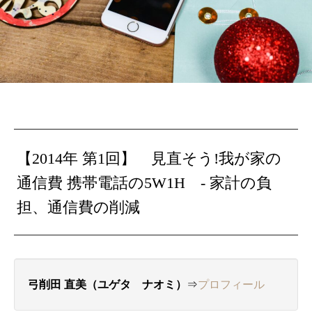
【2014年 第1回】 見直そう!我が家の
通信費 携帯電話の5W1H - 家計の負
担、通信費の削減
弓削田 直美（ユゲタ ナオミ）
⇒
プロフィール