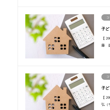
コ
子ど
【 
藤 
コ
子ど
【 
弘（