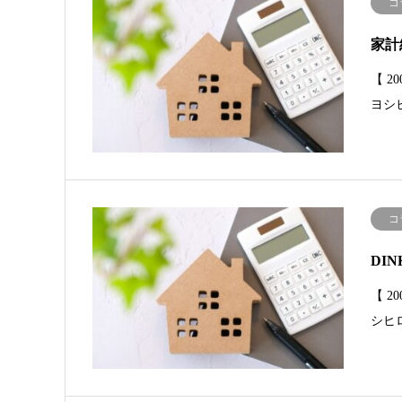
コ
家計
【 
ヨシ
コ
DI
【 2
シヒ