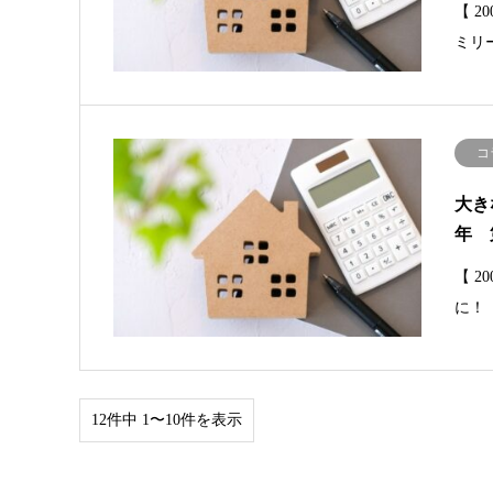
【 
ミリ
コ
大き
年 
【 
に！
12件中 1〜10件を表示