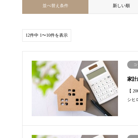
並べ替え条件
新しい順
12件中 1〜10件を表示
コ
家計
【 
シヒ