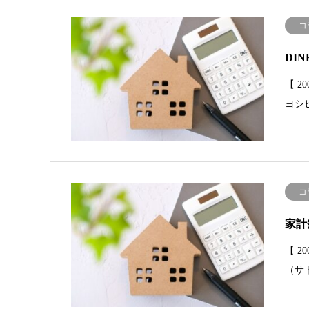
コ
DI
【 
ヨシ
コ
家計
【 
（サ