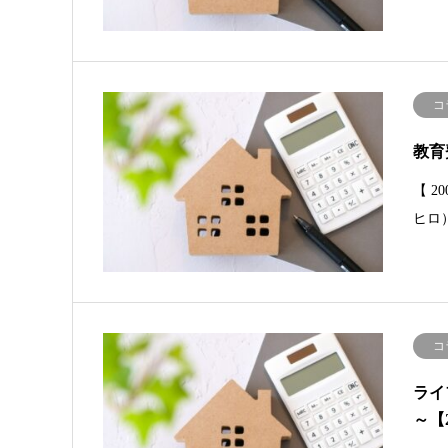
コ
教育
【 
ヒロ
コ
ライ
～【