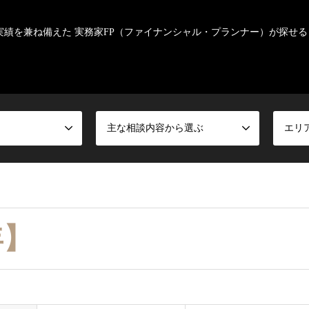
実績を兼ね備えた 実務家FP（ファイナンシャル・プランナー）が探せる
主な相談内容から選ぶ
エリ
】
年】