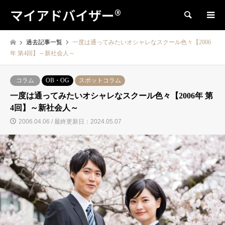
マイアドバイザー®
検索
過去記事一覧
一度は通ってみたいオシャレなスクール色々【2006
年 第4回】～新社会人～
コラム
OB・OG
スポットコラム
一度は通ってみたいオシャレなスクール色々【2006年 第
4回】～新社会人～
2006.04.06 / 最終更新日：2024.05.07