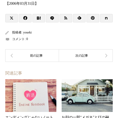
【2006年03月31日】
投稿者:
youeki
コメント:
0
関連記事
エンディングじゃないノート
お顔の一部“メガネ”とITの融