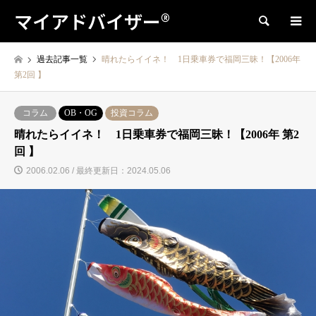
マイアドバイザー®
検索
過去記事一覧
晴れたらイイネ！ 1日乗車券で福岡三昧！【2006年
第2回 】
コラム
OB・OG
投資コラム
晴れたらイイネ！ 1日乗車券で福岡三昧！【2006年 第2
回 】
2006.02.06 / 最終更新日：2024.05.06