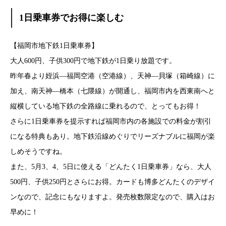
1日乗車券でお得に楽しむ
【福岡市地下鉄1日乗車券】
大人600円、子供300円で地下鉄が1日乗り放題です。
昨年春より姪浜―福岡空港（空港線）、天神―貝塚（箱崎線）に
加え、南天神―橋本（七隈線）が開通し、福岡市内を西東南へと
縦横している地下鉄の全路線に乗れるので、とってもお得！
さらに1日乗車券を提示すれば福岡市内の各施設での料金が割引
になる特典もあり。地下鉄沿線めぐりでリーズナブルに福岡が楽
しめそうですね。
また、5月3、4、5日に使える「どんたく1日乗車券」なら、大人
500円、子供250円とさらにお得。カードも博多どんたくのデザイ
ンなので、記念にもなりますよ。発売枚数限定なので、購入はお
早めに！