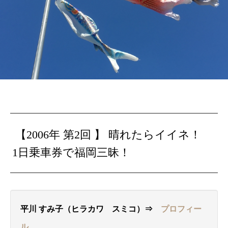
【2006年 第2回 】
晴れたらイイネ！
1日乗車券で福岡三昧！
平川 すみ子（ヒラカワ スミコ）⇒
プロフィー
ル