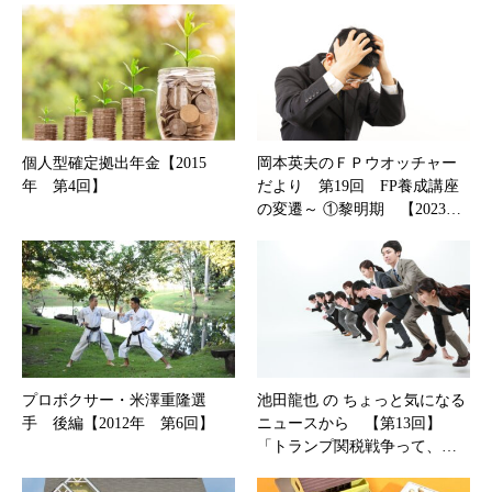
個人型確定拠出年金【2015
岡本英夫のＦＰウオッチャー
年 第4回】
だより 第19回 FP養成講座
の変遷～ ①黎明期 【2023…
プロボクサー・米澤重隆選
池田龍也 の ちょっと気になる
手 後編【2012年 第6回】
ニュースから 【第13回】
「トランプ関税戦争って、…