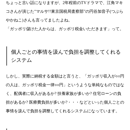
ちょっと古い話になりますが、2年程前のTVドラマで、江角マキ
コさんが演じた“マルサ!!東京国税局査察部”の円谷加音子(つぶら
やかねこ)さんも言ってましたよね。
「ガッポリ儲けた人からは、ガッポリ税金いただきます」って。
個人ごとの事情を汲んで負担を調整してくれる
システム
しかし、実際に納税する金額はと言うと、「ガッポリ収入が○○円
の人は、ガッポリ税金一律○○円」というような単純なものではな
く、配偶者に収入があるか? 扶養家族が多いか? 住宅ローンの負
担があるか? 医療費負担が多いか?・・・などといった個人ごとの
事情を汲んで負担を調整してくれるシステムになっています。