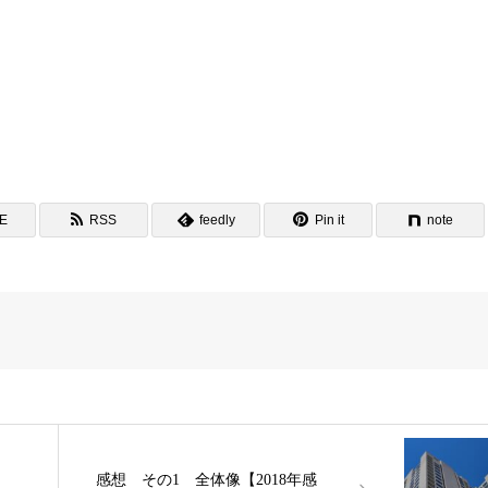
。
NE
RSS
feedly
Pin it
note
感想 その1 全体像【2018年感