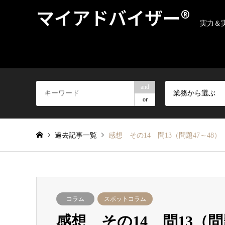
マイアドバイザー®
実力＆
and
業務から選ぶ
or
過去記事一覧
感想 その14 問13（問題47～48
コラム
スポットコラム
感想 その14 問13（