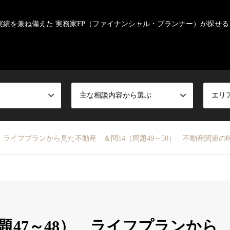
実績を兼ね備えた 実務家FP（ファイナンシャル・プランナー）が探せる
主な相談内容から選ぶ
エリ
） ライフプランから見た不動産 ＆問14（問題49～50） 不動産関連の時
問題47～48） ライフプランから