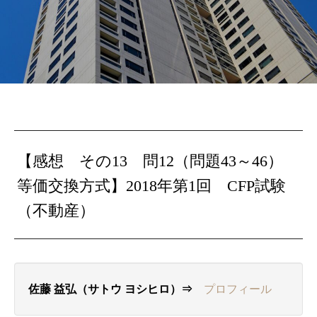
【感想 その13 問12（問題43～46）
等価交換方式】2018年第1回 CFP試験
（不動産）
佐藤 益弘（サトウ ヨシヒロ）⇒
プロフィール