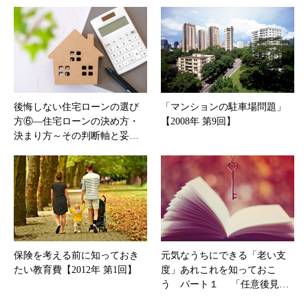
後悔しない住宅ローンの選び
「マンションの駐車場問題」
方⑥―住宅ローンの決め方・
【2008年 第9回】
決まり方～その判断軸と妥…
保険を考える前に知っておき
元気なうちにできる「老い支
たい教育費【2012年 第1回】
度」あれこれを知っておこ
う パート１ 「任意後見…