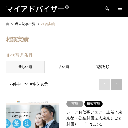
マイアドバイザー®
検索
過去記事一覧
相談実績
相談実績
並べ替え条件
新しい順
古い順
閲覧数順
55件中 1〜10件を表示


実績
相談実績
シニアお仕事フェア（主催：東
京都・公益財団法人東京しごと
財団） 「FPによる…