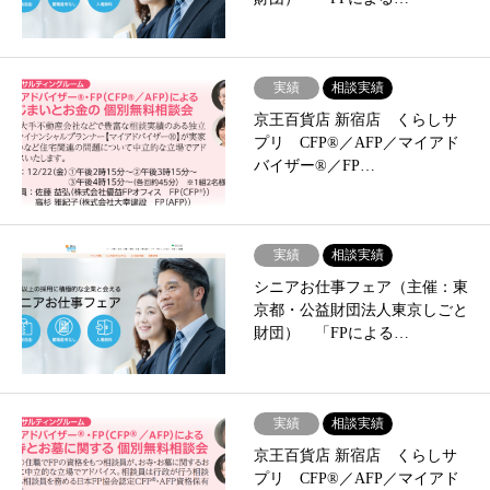
実績
相談実績
京王百貨店 新宿店 くらしサ
プリ CFP®／AFP／マイアド
バイザー®／FP…
実績
相談実績
シニアお仕事フェア（主催：東
京都・公益財団法人東京しごと
財団） 「FPによる…
実績
相談実績
京王百貨店 新宿店 くらしサ
プリ CFP®／AFP／マイアド