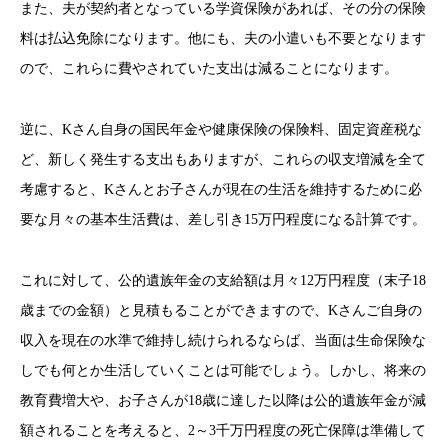
また、夫が契約者となっている学資保険があれば、その分の保険
料は払込免除になります。他にも、夫の小遣いも不要となります
ので、これらに費やされていた支出は減ることになります。
逆に、Kさん自身の国民年金や健康保険の保険料、固定資産税な
ど、新しく発生する支出もありますが、これらの収支増減を全て
考慮すると、Kさんとお子さんが現在の生活を維持するために必
要な月々の基本生活費は、差し引き15万円程度になる計算です。
これに対して、公的遺族年金の支給額は月々12万円程度（末子18
歳までの金額）と見積もることができますので、Kさんご自身の
収入を現在の水準で維持し続けられるならば、当面は生命保険な
しでも何とか生活していくことは可能でしょう。しかし、将来の
教育費増大や、お子さんが18歳に達した以降は公的遺族年金が減
額されることを考えると、2～3千万円程度の死亡保障は準備して