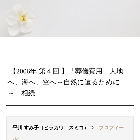
【2006年 第４回 】「葬儀費用」大地
へ、海へ、空へ～自然に還るために
～ 相続
平川 すみ子（ヒラカワ スミコ）⇒
プロフィー
ル