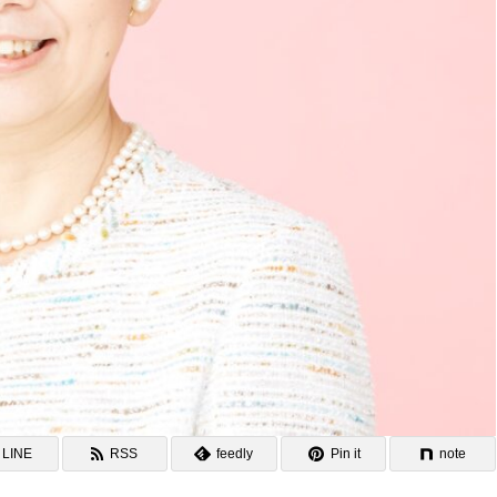
LINE
RSS
feedly
Pin it
note