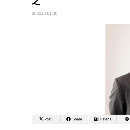
之
2023.01.30
Post
Share
Hatena