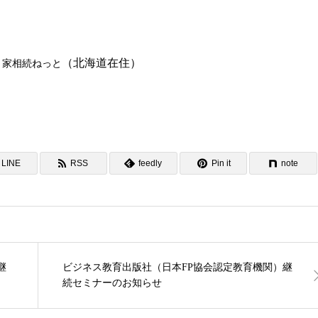
（北海道在住）
き家相続ねっと
LINE
RSS
feedly
Pin it
note
継
ビジネス教育出版社（日本FP協会認定教育機関）継
続セミナーのお知らせ