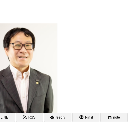
LINE
RSS
feedly
Pin it
note