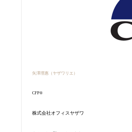
矢澤理惠（ヤザワリエ
）
CFP®
株式会社オフィスヤザワ