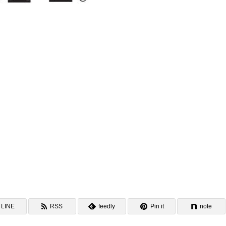
LINE
RSS
feedly
Pin it
note