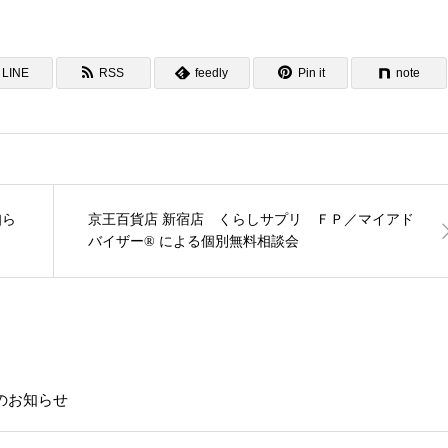
LINE
RSS
feedly
Pin it
note
知ら
京王百貨店 新宿店 くらしサプリ ＦＰ／マイアド
バイザー® による個別無料相談会
載のお知らせ