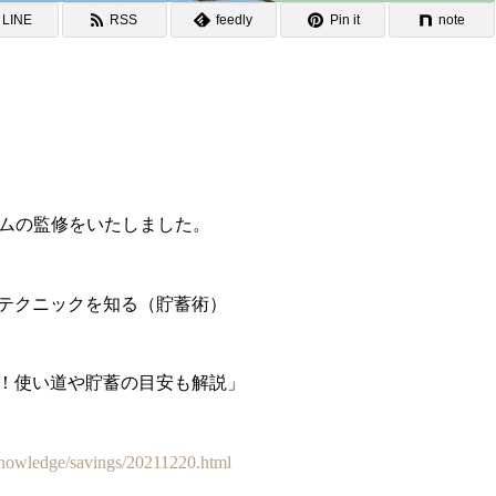
LINE
RSS
feedly
Pin it
note
ラムの監修をいたしました。
テクニックを知る（貯蓄術）
円！使い道や貯蓄の目安も解説」
knowledge/savings/20211220.html