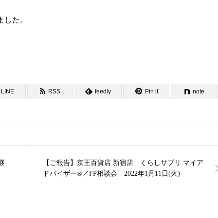
しました。
LINE
RSS
feedly
Pin it
note
継
【ご報告】京王百貨店 新宿店 くらしサプリ マイア
ドバイザー®／FP相談会 2022年1月11日(火)