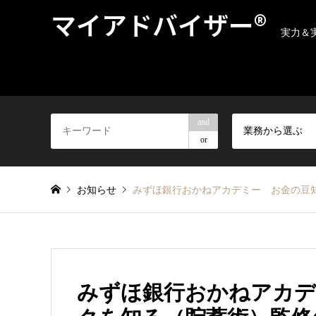
マイアドバイザー®
実力＆
and
業務から選ぶ
or
お知らせ
みずほ銀行おかねアカデミー お金の豆
みずほ銀行おかねアカデ