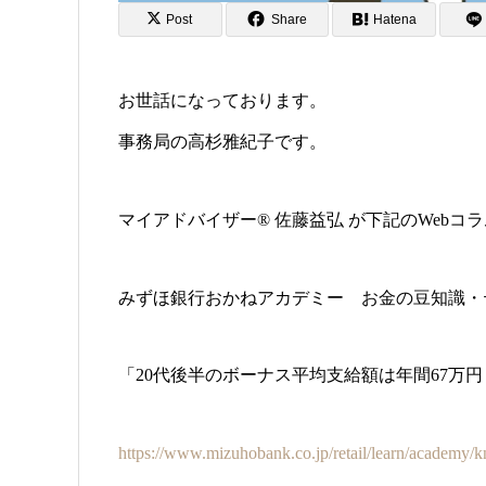
Post
Share
Hatena
お世話になっております。
事務局の高杉雅紀子です。
マイアドバイザー® 佐藤益弘 が下記のWebコ
みずほ銀行おかねアカデミー お金の豆知識・
「20代後半のボーナス平均支給額は年間67万
https://www.mizuhobank.co.jp/retail/learn/academy/