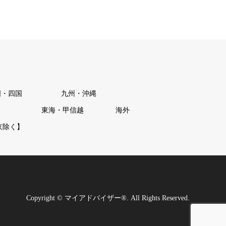
国・四国
九州・沖縄
東海・甲信越
海外
京除く】
Copyright
©
マイアドバイザー®
. All Rights Reserved.