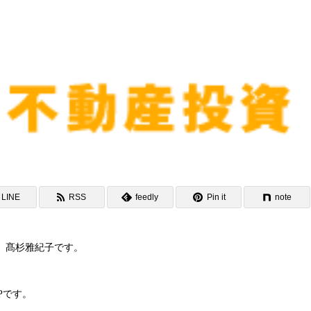
LINE
RSS
feedly
Pin it
note
 髙杉雅紀子です。
HPです。