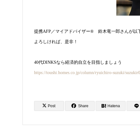
提携AFP／マイアドバイザー® 鈴木竜一郎さんが以
よろしければ、是非！
40代DINKSなら経済的自立を目指しましょう
https://toushi.homes.co.jp/column/ryuichiro-suzuki/suzukir
Post
Share
Hatena