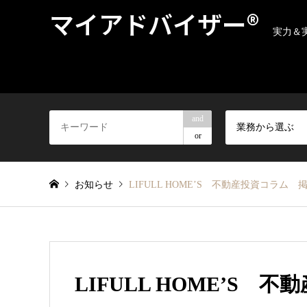
マイアドバイザー®
実力＆
and
業務から選ぶ
or
お知らせ
LIFULL HOME’S 不動産投資コラム
LIFULL HOME’S