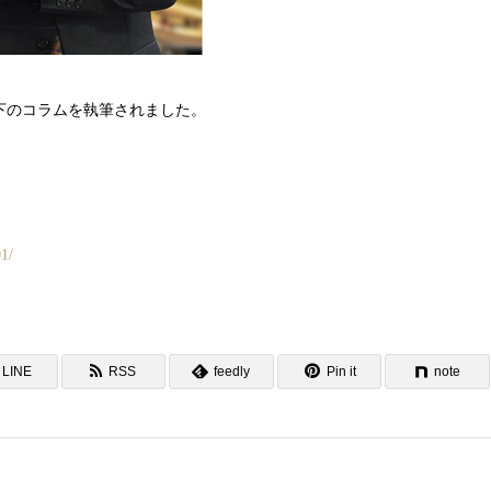
下のコラムを執筆されました。
01/
LINE
RSS
feedly
Pin it
note