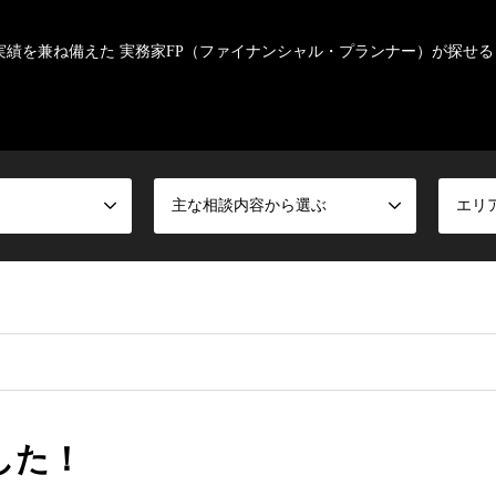
実績を兼ね備えた 実務家FP（ファイナンシャル・プランナー）が探せる
主な相談内容から選ぶ
エリ
した！