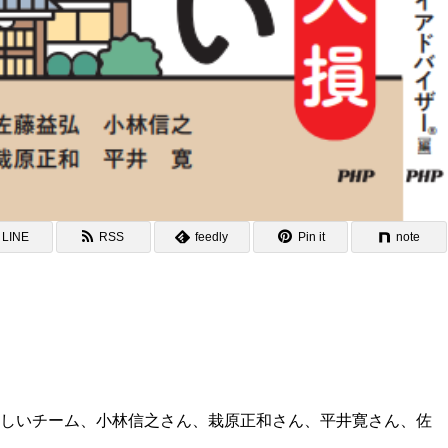
LINE
RSS
feedly
Pin it
note
に詳しいチーム、小林信之さん、栽原正和さん、平井寛さん、佐