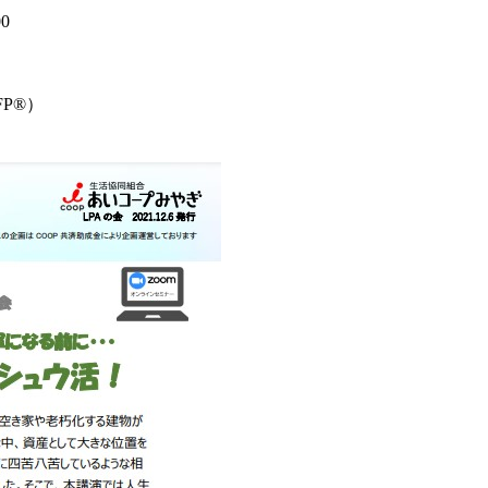
0
P®）