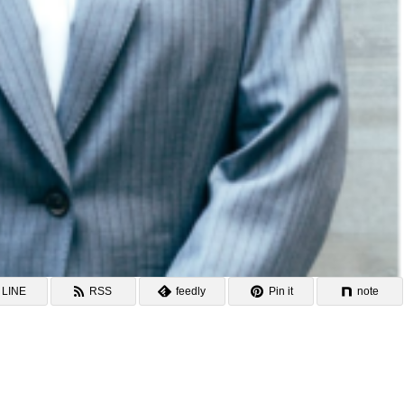
LINE
RSS
feedly
Pin it
note