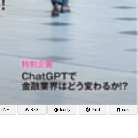
LINE
RSS
feedly
Pin it
note