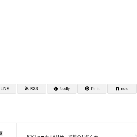
LINE
RSS
feedly
Pin it
note
継
FPジャーナル6月号 掲載のお知らせ