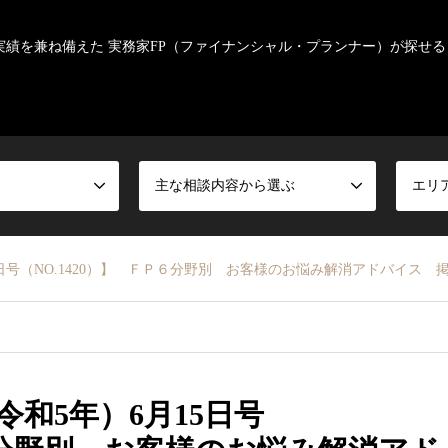
実績を兼ね備えた 実務家FP（ファイナンシャル・プランナー）が探せる
主な相談内容から選ぶ
エリ
15日号（NO.1420）】 ＦＰ６分野別 お客様のお悩み解消アドバイス 
令和5年）6月15日号