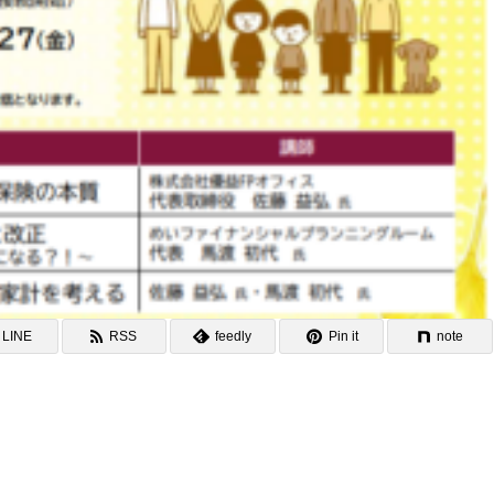
LINE
RSS
feedly
Pin it
note