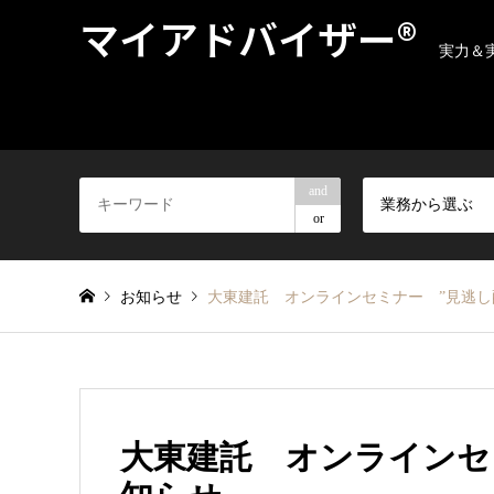
マイアドバイザー®
実力＆
and
業務から選ぶ
or
お知らせ
大東建託 オンラインセミナー ”見逃し
大東建託 オンラインセ