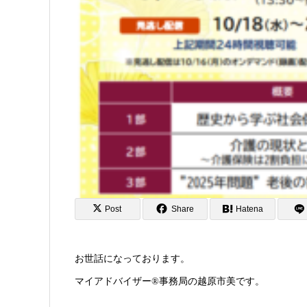
Post
Share
Hatena
お世話になっております。
マイアドバイザー®事務局の越原市美です。