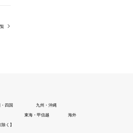
覧
国・四国
九州・沖縄
東海・甲信越
海外
京除く】