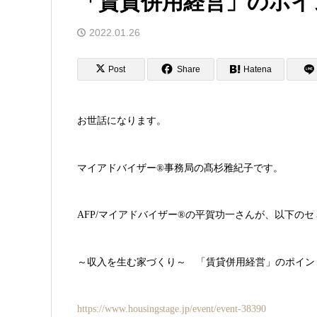
「賃貸併用経営」のポイ
2022.01.26
Post
Share
Hatena
お世話になります。
マイアドバイザー®事務局の髙杉雅紀子です。
AFP/マイアドバイザー®の平賀功一さんが、以下の
～収入を生む家づくり～ 「賃貸併用経営」のポイン
https://www.housingstage.jp/event/event-38390