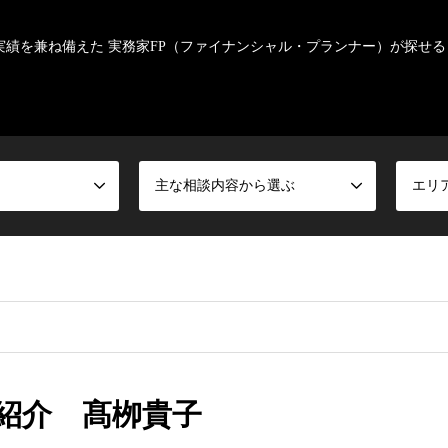
実績を兼ね備えた 実務家FP（ファイナンシャル・プランナー）が探せる
主な相談内容から選ぶ
エリ
紹介 髙栁貴子