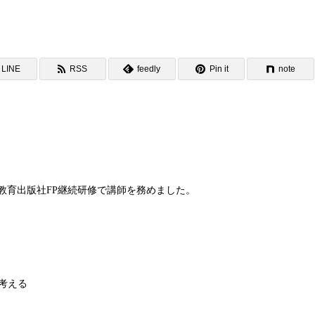
LINE
RSS
feedly
Pin it
note
ネス教育出版社FP継続研修で講師を務めました。
考える