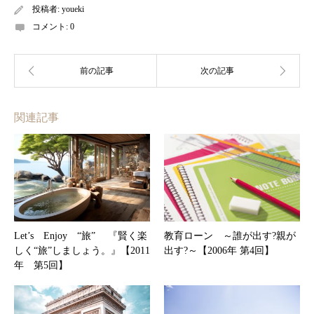
投稿者:
youeki
コメント:
0
関連記事
Let’s Enjoy “旅” 『賢く楽
教育ローン ～誰が出す?親が
しく“旅”しましょう。』【2011
出す?～【2006年 第4回】
年 第5回】