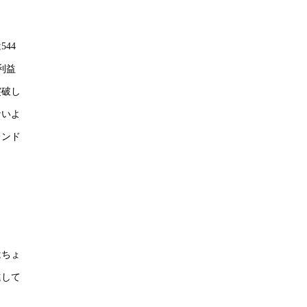
44
利益
突破し
ないよ
レンド
はちょ
進して