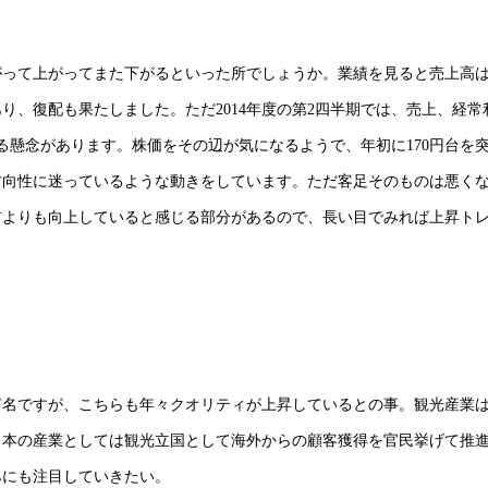
下がって上がってまた下がるといった所でしょうか。業績を見ると売上高は5
あり、復配も果たしました。ただ2014年度の第2四半期では、売上、経常
る懸念があります。株価をその辺が気になるようで、年初に170円台を
方向性に迷っているような動きをしています。ただ客足そのものは悪く
前よりも向上していると感じる部分があるので、長い目でみれば上昇ト
有名ですが、こちらも年々クオリティが上昇しているとの事。観光産業
日本の産業としては観光立国として海外からの顧客獲得を官民挙げて推
みにも注目していきたい。