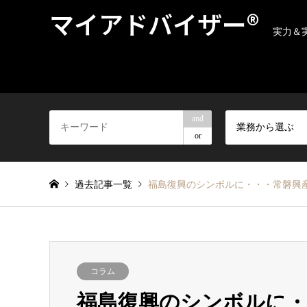
マイアドバイザー®
実力＆
and
業務から選ぶ
or
過去記事一覧
福島復興のシンボルに・・・常磐興産株
コラム
福島復興のシンボルに・・