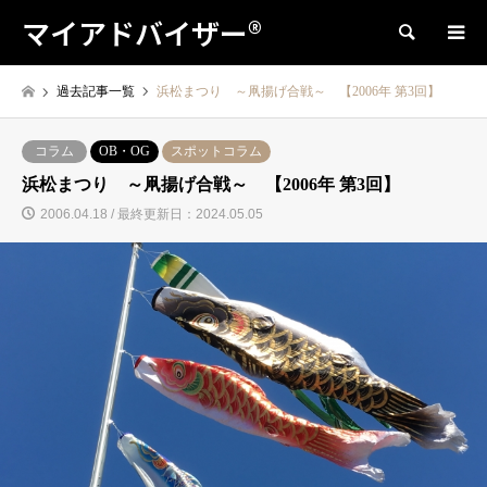
マイアドバイザー®
検索
過去記事一覧
浜松まつり ～凧揚げ合戦～ 【2006年 第3回】
コラム
OB・OG
スポットコラム
浜松まつり ～凧揚げ合戦～ 【2006年 第3回】
2006.04.18 / 最終更新日：2024.05.05