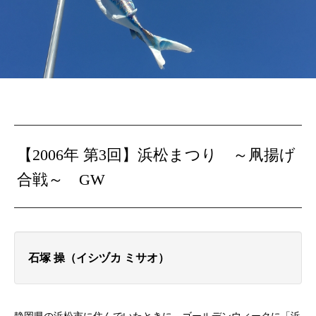
【2006年 第3回】浜松まつり ～凧揚げ
合戦～ GW
石塚 操（イシヅカ ミサオ）