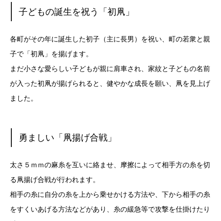
子どもの誕生を祝う「初凧」
各町がその年に誕生した初子（主に長男）を祝い、町の若衆と親
子で「初凧」を揚げます。
まだ小さな愛らしい子どもが親に肩車され、家紋と子どもの名前
が入った初凧が揚げられると、健やかな成長を願い、凧を見上げ
ました。
勇ましい「凧揚げ合戦」
太さ５ｍｍの麻糸を互いに絡ませ、摩擦によって相手方の糸を切
る凧揚げ合戦が行われます。
相手の糸に自分の糸を上から乗せかける方法や、下から相手の糸
をすくいあげる方法などがあり、糸の緩急等で攻撃を仕掛けたり