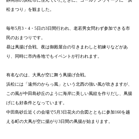
静岡県の浜松市に住んでいたときに、ゴールデンウィークに「浜
松まつり」を観ました。
毎年5月3・4・5日の3日間行われ、老若男女問わず参加できる市
民のおまつりです。
昼は凧揚げ合戦、夜は御殿屋台の引きまわしと初練りなどがあ
り、同時に市内各地でもイベントが行われます。
有名なのは、大凧が空に舞う凧揚げ合戦。
浜松には「遠州のからっ風」という北西の強い風が吹きますが、
この風が中田島砂丘のように海岸に美しい風紋を作りだし、凧揚
げにも好条件となっています。
中田島砂丘近くの会場で5月3日花火の合図とともに参加160を越
える町の大凧が空に揚がり3日間の凧揚が始まります。