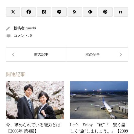
投稿者:
youeki
コメント:
0
関連記事
今、求められている能力とは
Let’s Enjoy “旅”『 賢く楽
【2006年 第4回】
しく“旅”しましょう。』【2009