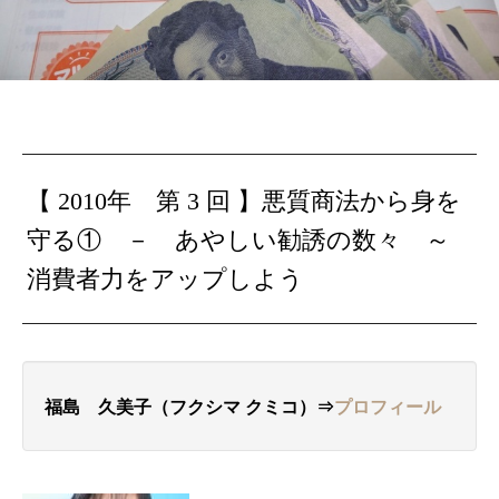
【 2010年 第 3 回 】
悪質商法から身を
守る① － あやしい勧誘の数々
～
消費者力をアップしよう
福島 久美子（フクシマ クミコ）⇒
プロフィール