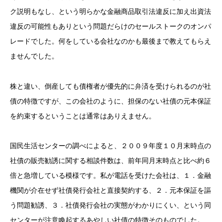
ク説明もなし、という明らかな金融商品取引法違反に加え出資法
違反の可能性もありという問題だらけのセールストークのオンパ
レードでした。何をしている会社なのかも最後まで教えてもらえ
ませんでした。
株と違い、倒産しても債権者が優先的に弁済を受けられるのが社
債の特徴ですが、この会社のように、担保のない社債の元本保証
を約束するということは通常はありえません。
国民生活センターの調べによると、２００９年度１０月末時点の
社債の販売勧誘に関する相談件数は、前年同月末時点と比べ約６
倍と急増している模様です。私が電話を受けた会社は、１．金融
機関が介在せず社債発行会社と直接契約する、２．元本保証を謳
う問題勧誘、３．社債発行会社の実態がわかりにくい、という同
センターが注意喚起するあやしい社債の特徴そのものでした。