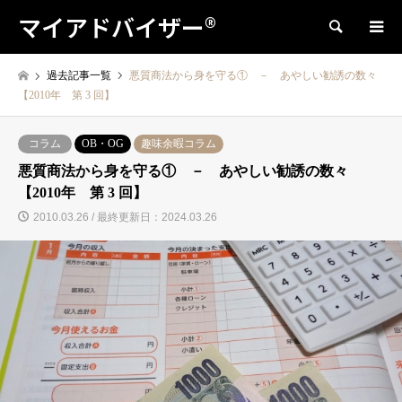
マイアドバイザー®
検索
過去記事一覧
悪質商法から身を守る① － あやしい勧誘の数々
【2010年 第 3 回】
コラム
OB・OG
趣味余暇コラム
悪質商法から身を守る① － あやしい勧誘の数々
【2010年 第 3 回】
2010.03.26 / 最終更新日：2024.03.26