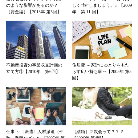
のような影響があるのか？
しく“旅”しましょう。』【2009
（資金編）【2013年 第5回】
年 第 11 回】
不動産投資の事業収支計画の
住居費 ～家計にゆとりをもた
立て方①【2010年 第6回】
らす広い持ち家～【2005年 第3
回】
仕事 ～〔派遣〕人材派遣（件
［結婚］２次会って？？？