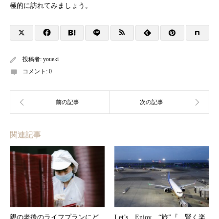
極的に訪れてみましょう。
投稿者:
youeki
コメント:
0
関連記事
親の老後のライフプランにど
Let’s Enjoy “旅”『 賢く楽