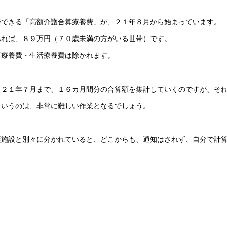
ができる「高額介護合算療養費」
が、２１年８月から始まっています。
あれば、８９万円（７０歳未満の方がいる世帯）です。
事療養費・生活療養費は除かれます。
ら２１年７月まで、１６カ月間分の合算額を集計していくのですが、そ
というのは、非常に難しい作業となるでしょう。
護施設と別々に分かれていると、
どこからも、通知はされず、自分で計