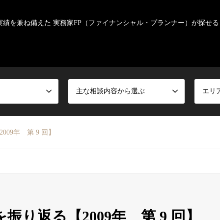
実績を兼ね備えた 実務家FP（ファイナンシャル・プランナー）が探せる
主な相談内容から選ぶ
エリ
09年 第 9 回】
り返る【2009年 第 9 回】