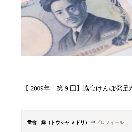
【 2009年 第 9 回】
協会けんぽ発足
當舎 緑（トウシャ ミドリ）
⇒
プロフィール