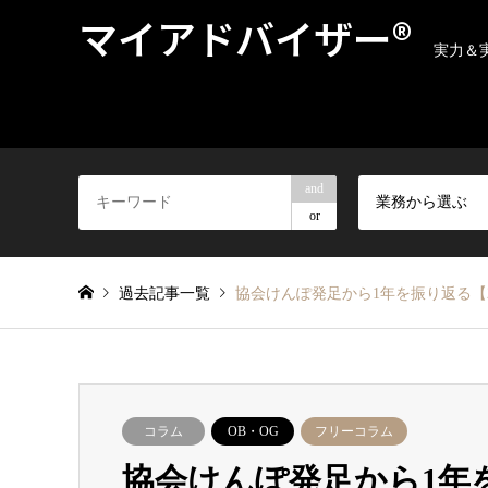
マイアドバイザー®
実力＆
and
業務から選ぶ
or
過去記事一覧
協会けんぽ発足から1年を振り返る【20
コラム
OB・OG
フリーコラム
協会けんぽ発足から1年を振