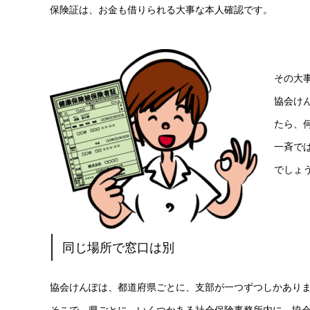
保険証は、お金も借りられる大事な本人確認です。
その大
協会け
たら、
一斉で
でしょ
同じ場所で窓口は別
協会けんぽは、都道府県ごとに、支部が一つずつしかあり